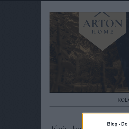
RÓL
Blog -
Do 