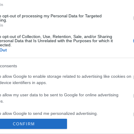
202
In
202
 piac, ahol mindent elvisz a lendület, hanem az,
202
to opt-out of processing my Personal Data for Targeted
 igazán működni. A vevők jelen vannak, csak már
ing.
202
In
nnyiért mondanak igent.
202
csodát azért nem érdemes várni: a piac inkább
202
o opt-out of Collection, Use, Retention, Sale, and/or Sharing
20
ersonal Data that Is Unrelated with the Purposes for which it
lected.
20
Out
202
202
To
consents
komment
o allow Google to enable storage related to advertising like cookies on
To
ztika
eladó
június
eladó ingatlan
barométer
tranzakciószám
evice identifiers in apps.
S
K
o allow my user data to be sent to Google for online advertising
e
s.
2
s
to allow Google to send me personalized advertising.
H
CONFIRM
M
o allow Google to enable storage related to analytics like cookies on
h
evice identifiers in apps.