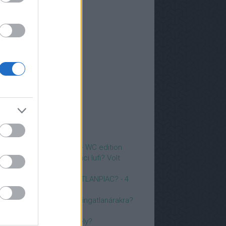
6 június
(
3
)
6 május
(
3
)
6 április
(
3
)
6 március
(
2
)
6 február
(
4
)
6 január
(
3
)
25 december
(
3
)
25 november
(
3
)
5 október
(
2
)
5 szeptember
(
4
)
vább
...
p 5
zörnyű ingatlanfotók 14 - WC edition
i is lyukadt az ingatlanpiaci lufi? Volt
gyáltalán? Piacelemzés.
022-BEN BEDŐL AZ INGATLANPIAC? - 4
zakértő ELEMEZ
ogyan hat az infláció az ingatlanárakra?
iért probléma, ha nincs
asználatbavételi engedély?