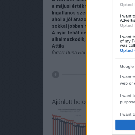
Opted 
a májusi értéknél.
Ingatlanos szemmel ez most nem az a
I want 
ahol a jól árazott ingatlanok tudnak
Advertis
Opted 
sokkal jobban megnézik, mire és me
A nyár tehát nem indult rosszul, de 
I want t
alkalmazkodik, mint robban.
of my P
was col
Attila
Opted 
forrás: Duna House barométer
Google 
I want t
statis
web or d
I want t
Ajánlott bejegyzések:
purpose
I want 
I want t
web or d