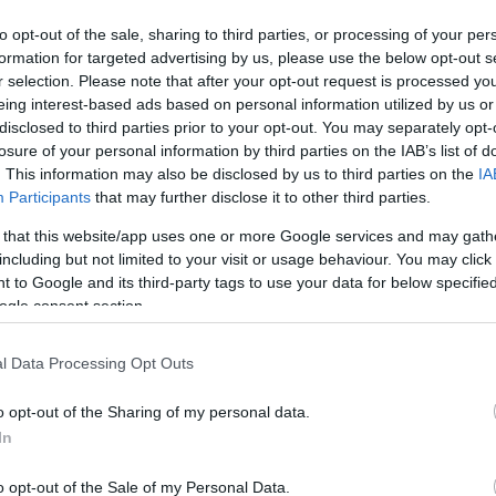
is levegőt az ingatlanpiac
to opt-out of the sale, sharing to third parties, or processing of your per
ő
formation for targeted advertising by us, please use the below opt-out s
Mir
r selection. Please note that after your opt-out request is processed y
rint 9 862 adásvétel történt, ez 10,9%-kal több,
Ven
eing interest-based ads based on personal information utilized by us or
szaki adatokhoz képest viszont gyakorlatilag
Ebb
disclosed to third parties prior to your opt-out. You may separately opt-
ázalékos az elmaradás.
bec
losure of your personal information by third parties on the IAB’s list of
ing
. This information may also be disclosed by us to third parties on the
IA
kér
Participants
that may further disclose it to other third parties.
 that this website/app uses one or more Google services and may gath
Fa
including but not limited to your visit or usage behaviour. You may click 
 to Google and its third-party tags to use your data for below specifi
ogle consent section.
Ke
l Data Processing Opt Outs
o opt-out of the Sharing of my personal data.
Ar
In
202
202
o opt-out of the Sale of my Personal Data.
lumen 222 milliárd forint, ami 12,3%-kal alacsonyabb