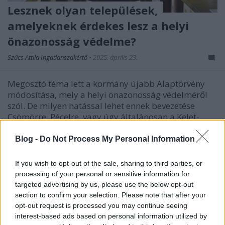
Lesznek olyan települések,
amelyeknek érdekes lesz a helyi
önazonosság védelme?
Szűcs Attila Ingatlanszakértő
•
2025. április 23.
Megosztó téma lett a kormány újabb Alaptörvény
módosítása, mely a helyi önazonosság védelméről
szól. De milyen hatással lehet ennek bevezetése
Csömörre, Pécelre, vagy úgy általánosan a Kelet-
pesti agglomerációra? A törvénytervezet célja, hogy
alkotmányos alapjogként ismerje el a helyi
Blog -
Do Not Process My Personal Information
közösségek…
If you wish to opt-out of the sale, sharing to third parties, or
processing of your personal or sensitive information for
targeted advertising by us, please use the below opt-out
section to confirm your selection. Please note that after your
opt-out request is processed you may continue seeing
interest-based ads based on personal information utilized by