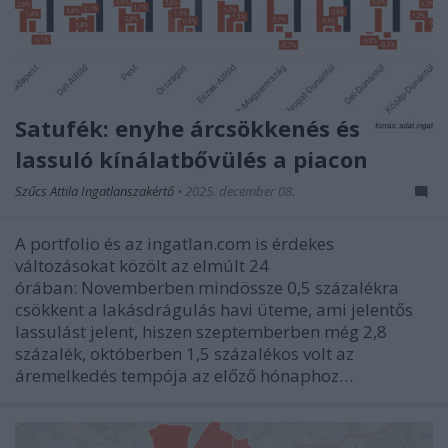
Satufék: enyhe árcsökkenés és
lassuló kínálatbővülés a piacon
Szűcs Attila Ingatlanszakértő
•
2025. december 08.
A portfolio és az ingatlan.com is érdekes
változásokat közölt az elmúlt 24
órában: Novemberben mindössze 0,5 százalékra
csökkent a lakásdrágulás havi üteme, ami jelentős
lassulást jelent, hiszen szeptemberben még 2,8
százalék, októberben 1,5 százalékos volt az
áremelkedés tempója az előző hónaphoz…