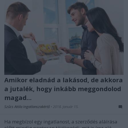
Amikor eladnád a lakásod, de akkora
a jutalék, hogy inkább meggondolod
magad...
Szűcs Attila Ingatlanszakértő
•
2018. január 15.
Ha megbízol egy ingatlanost, a szerződés aláírása
előtt mindig pontosan tájékozódj, mit is írsz alá...