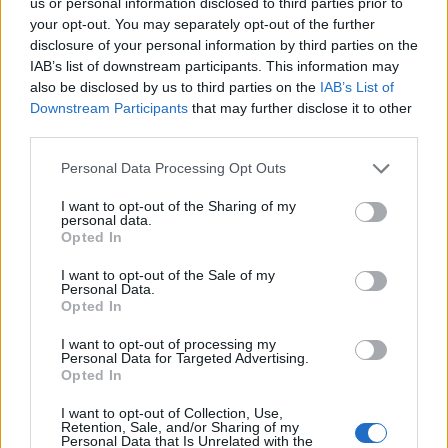
us or personal information disclosed to third parties prior to
your opt-out. You may separately opt-out of the further
disclosure of your personal information by third parties on the
IAB’s list of downstream participants. This information may
also be disclosed by us to third parties on the
IAB’s List of
Downstream Participants
that may further disclose it to other
third parties.
Please note that this website/app uses one or more Google
Personal Data Processing Opt Outs
services and may gather and store information including but
Lassul a befektetői aktivitás - 2025
not limited to your visit or usage behaviour. You may click to
I want to opt-out of the Sharing of my
personal data.
grant or deny consent to Google and its third-party tags to
márciusi záró körkép
Opted In
use your data for below specified purposes in below Google
Szűcs Attila Ingatlanszakértő
•
2025. április 02.
consent section.
I want to opt-out of the Sale of my
Personal Data.
Opted In
Érdekes lett az országos lakáspiac első negyedéves
bizonyítványa. A piac élénkülése egyértelmű, a
I want to opt-out of processing my
Personal Data for Targeted Advertising.
befektetői kereslet intenzitása viszont csökken -
Opted In
helyüket a saját célra vásárló vevők tölthetik be -
derül ki az ingatlan.com márciusi kereslet-kínálati
I want to opt-out of Collection, Use,
Retention, Sale, and/or Sharing of my
összesítőjéből. Márciusban az eladó…
Personal Data that Is Unrelated with the