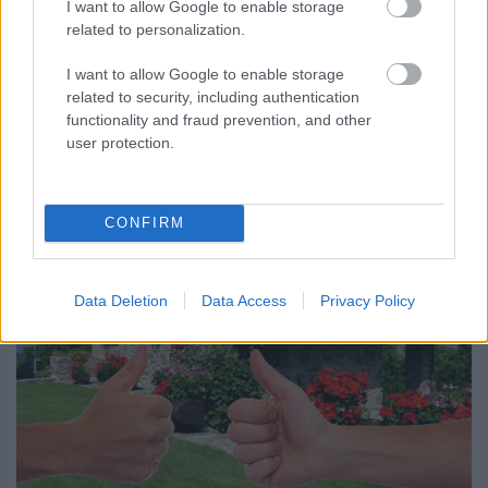
Tovább élénkült februárban a lakáspiaci kereslet, de
I want to allow Google to enable storage
országon belül jelentős különbségek láthatók, illetve
related to personalization.
a használt és új lakások piaca is eltérő dinamikát
I want to allow Google to enable storage
mutat. Ez derül ki az ingatlan.com legújabb
related to security, including authentication
összeállításából, amely saját adatok alapján a
functionality and fraud prevention, and other
kínálat és a kereslet februári alakulását…
user protection.
CONFIRM
Data Deletion
Data Access
Privacy Policy