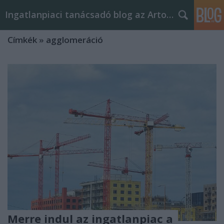
Ingatlanpiaci tanácsadó blog az Arton Home-tól
Címkék
»
agglomeráció
Merre indul az ingatlanpiac a