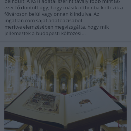
beindult: A KSH adatai szerint tavaly több mint 86
ezer fő döntött úgy, hogy másik otthonba költözik a
fővároson belül vagy onnan kiindulva. Az
ingatlan.com saját adatbázisából
merítve elemzésében megvizsgálta, hogy mik
jellemezték a budapesti költözési…