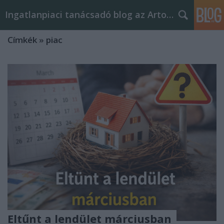
Ingatlanpiaci tanácsadó blog az Arton Home-tól
Címkék
»
piac
Eltűnt a lendület márciusban