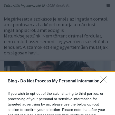
Szűcs Attila Ingatlanszakértő
•
2026. április 01.
Megérkezett a szokásos jelentés az ingatlan.comtól,
ami pontosan azt a képet mutatja a márciusi
ingatlanpiacról, amit eddig is
láttunk/sejtettünk. Nem történt drámai fordulat,
nem omlott össze semmi – egyszerűen csak eltűnt a
lendület. A számok ezt elég egyértelműen mutatják:
országosan havi…
Blog -
Do Not Process My Personal Information
If you wish to opt-out of the sale, sharing to third parties, or
processing of your personal or sensitive information for
targeted advertising by us, please use the below opt-out
section to confirm your selection. Please note that after your