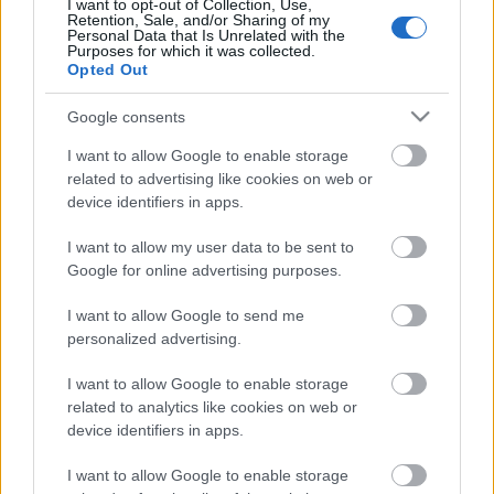
I want to opt-out of Collection, Use,
Retention, Sale, and/or Sharing of my
Personal Data that Is Unrelated with the
Purposes for which it was collected.
Opted Out
Google consents
I want to allow Google to enable storage
related to advertising like cookies on web or
device identifiers in apps.
I want to allow my user data to be sent to
Ingatlanbizz! 2020 június - videó és
Google for online advertising purposes.
podcast 1 órában a hónap
I want to allow Google to send me
legfontosabb ingatlanos
personalized advertising.
történéseiről
I want to allow Google to enable storage
related to analytics like cookies on web or
Szűcs Attila Ingatlanszakértő
•
2020. július 18.
device identifiers in apps.
Sziasztok!Mostantól minden hónapban megjelenik
I want to allow Google to enable storage