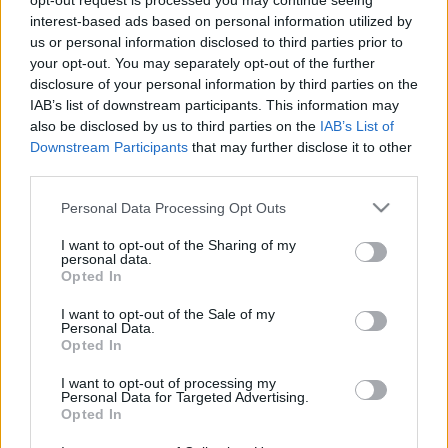
opt-out request is processed you may continue seeing
interest-based ads based on personal information utilized by
us or personal information disclosed to third parties prior to
your opt-out. You may separately opt-out of the further
disclosure of your personal information by third parties on the
A hitelfelvételeket is hazavágta a
IAB’s list of downstream participants. This information may
háború - mutatom mennyire
also be disclosed by us to third parties on the
IAB’s List of
Downstream Participants
that may further disclose it to other
Szűcs Attila Ingatlanszakértő
•
2022. március 09.
third parties.
Please note that this website/app uses one or more Google
Personal Data Processing Opt Outs
Remek elemzést írt a portfolio és a bankmonitor
services and may gather and store information including but
arról, hogy mennyire nehéz lett felvenni
not limited to your visit or usage behaviour. You may click to
I want to opt-out of the Sharing of my
lakáshiteleket a háború előtti időszakhoz képest -
personal data.
grant or deny consent to Google and its third-party tags to
számokkal alátámasztva, most egy összefoglaló
Opted In
use your data for below specified purposes in below Google
elemzést kaptok tőlem erről. Különbség és
consent section.
I want to opt-out of the Sale of my
kamatstop Ha csak egy évet megyek vissza az
Personal Data.
időben, az átlag kamat 5…
Opted In
I want to opt-out of processing my
Personal Data for Targeted Advertising.
Opted In