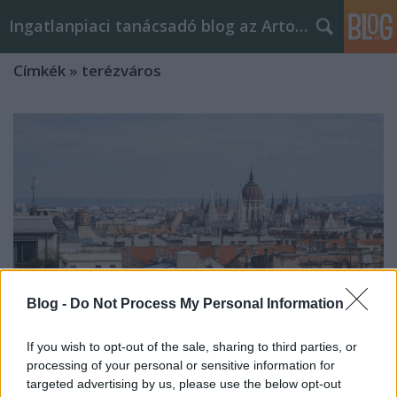
Ingatlanpiaci tanácsadó blog az Arton Home-tól
Címkék
»
terézváros
Blog -
Do Not Process My Personal Information
If you wish to opt-out of the sale, sharing to third parties, or
processing of your personal or sensitive information for
Nagy belvárosi Airbnb összefoglaló -
targeted advertising by us, please use the below opt-out