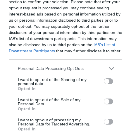
section to confirm your selection. Please note that after your
hova tovább?
opt-out request is processed you may continue seeing
interest-based ads based on personal information utilized by
Szűcs Attila Ingatlanszakértő
•
2026. június 18.
us or personal information disclosed to third parties prior to
your opt-out. You may separately opt-out of the further
Az elmúlt években a belvárosi lakáspiac egyik
disclosure of your personal information by third parties on the
legfontosabb mozgatója a rövid távú kiadás volt.
IAB’s list of downstream participants. This information may
Lehetett szeretni vagy utálni, de ingatlanpiaci
also be disclosed by us to third parties on the
IAB’s List of
szempontból nem lehetett figyelmen kívül hagyni.
Downstream Participants
that may further disclose it to other
Egy jó helyen lévő, kisebb alapterületű tégla lakás a
third parties.
belvárosban nem egyszerűen lakás volt, hanem
Please note that this website/app uses one or more Google
egy…
Personal Data Processing Opt Outs
services and may gather and store information including but
not limited to your visit or usage behaviour. You may click to
I want to opt-out of the Sharing of my
personal data.
grant or deny consent to Google and its third-party tags to
Opted In
use your data for below specified purposes in below Google
consent section.
I want to opt-out of the Sale of my
Personal Data.
Opted In
I want to opt-out of processing my
Personal Data for Targeted Advertising.
Opted In