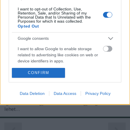
I want to opt-out of Collection, Use,
Retention, Sale, and/or Sharing of my
Personal Data that Is Unrelated with the
Purposes for which it was collected.
Opted Out
Az első madarak a kerületi AirBnB
Google consents
szabályozásról megérkeztek!
I want to allow Google to enable storage
related to advertising like cookies on web or
Szűcs Attila Ingatlanszakértő
•
2021. március 29.
device identifiers in apps.
Még nem aktív, de már abba az irányba mozog a
I want to allow my user data to be sent to
CONFIRM
terézvárosi önkormányzat által készített előírás a
Google for online advertising purposes.
rövid távú lakáskiadás megfelelő szabályozására
vonatkozóan. Összeszedtem, mire is gondoltak, és
I want to allow Google to send me
Data Deletion
Data Access
Privacy Policy
leírom a véleményem is. Mielőtt bárki kérdezné:
personalized advertising.
igen, tudom hogy az AirBnB csak egy cég, ahol
lehet…
I want to allow Google to enable storage
related to analytics like cookies on web or
device identifiers in apps.