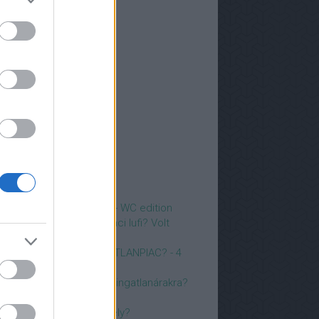
6 június
(
3
)
6 május
(
3
)
6 április
(
3
)
6 március
(
2
)
6 február
(
4
)
6 január
(
3
)
25 december
(
3
)
25 november
(
3
)
5 október
(
2
)
5 szeptember
(
4
)
vább
...
p 5
zörnyű ingatlanfotók 14 - WC edition
i is lyukadt az ingatlanpiaci lufi? Volt
gyáltalán? Piacelemzés.
022-BEN BEDŐL AZ INGATLANPIAC? - 4
zakértő ELEMEZ
ogyan hat az infláció az ingatlanárakra?
iért probléma, ha nincs
asználatbavételi engedély?