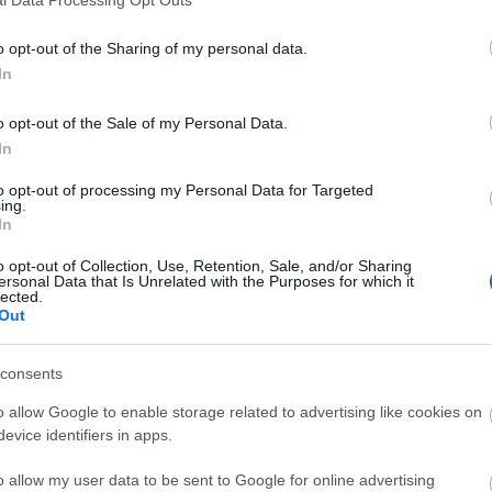
202
202
ag nincs értelmes lakás 50 millió
o opt-out of the Sharing of my personal data.
202
In
202
202
202
o opt-out of the Sale of my Personal Data.
tő
20
In
20
an régen, amikor Budapesten 25 millió forint környékén
202
to opt-out of processing my Personal Data for Targeted
 lakásokat lehetett találni. Nem palotákat, nem
ing.
202
In
-okat, hanem olyan első lakásokat, amikkel el lehetett
To
, egy kisebb kétszobást, egy VALAMIT, ami belépőt
o opt-out of Collection, Use, Retention, Sale, and/or Sharing
To
ersonal Data that Is Unrelated with the Purposes for which it
lected.
Out
S
K
TOVÁBB
e
consents
2
s
o allow Google to enable storage related to advertising like cookies on
H
evice identifiers in apps.
komment
M
n
szeged
debrecen
salgótarján
drágulás
miskolc
értékesítés
o allow my user data to be sent to Google for online advertising
h
békéscsaba
kaposvár
szolnok
vidék
előrejelzés
áremelkedés