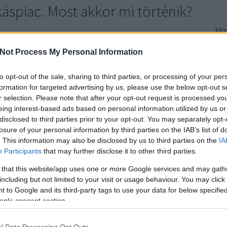
káspiac. Most akkor mi történik?
Mir
tő
Ven
Not Process My Personal Information
ei év eleje után sokan arra számítottak, hogy a lakáspiac
Ebb
tlanul megy tovább. Május viszont inkább azt mutatta
bec
 vannak határai. A Duna House becslése szerint 2026
to opt-out of the sale, sharing to third parties, or processing of your per
ing
formation for targeted advertising by us, please use the below opt-out s
n 8 892 lakóingatlan-adásvétel történt, ami közel 10…
kér
r selection. Please note that after your opt-out request is processed y
eing interest-based ads based on personal information utilized by us or
Fa
disclosed to third parties prior to your opt-out. You may separately opt-
losure of your personal information by third parties on the IAB’s list of
TOVÁBB
. This information may also be disclosed by us to third parties on the
IA
Ke
Participants
that may further disclose it to other third parties.
 that this website/app uses one or more Google services and may gath
komment
including but not limited to your visit or usage behaviour. You may click 
anpiac
bizalom
vidék
emelkedés
ingatlanközvetítő
korrekció
Ar
 to Google and its third-party tags to use your data for below specifi
tés
barométer
tranzakciószám
ingatlan értékesítés
oldalazás
ogle consent section.
eladhatóság
202
202
l Data Processing Opt Outs