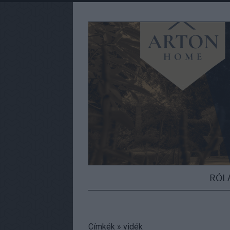
RÓL
Címkék
»
vidék